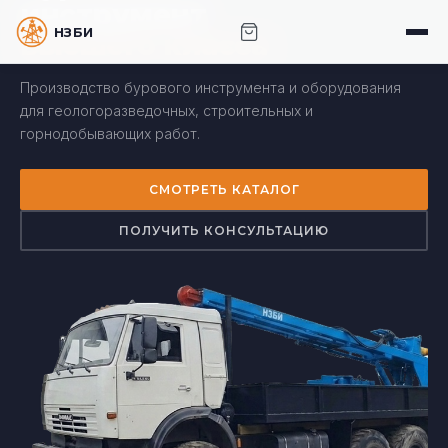
инструмент
НЗБИ · НОВОСИБИРСКИЙ ЗАВОД БУРОВОГО
высшего класса
ИНСТРУМЕНТА
Производство бурового инструмента и оборудования
для геологоразведочных, строительных и
горнодобывающих работ.
СМОТРЕТЬ КАТАЛОГ
ПОЛУЧИТЬ КОНСУЛЬТАЦИЮ