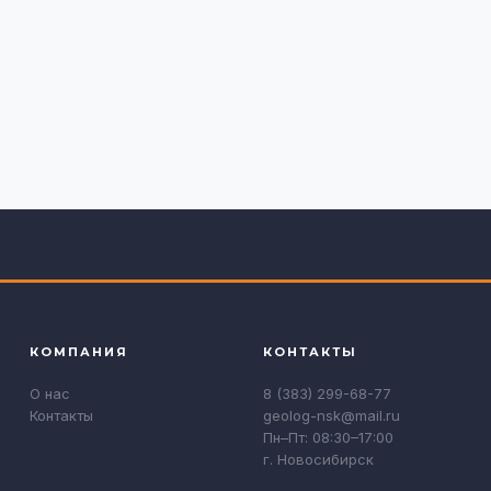
КОМПАНИЯ
КОНТАКТЫ
О нас
8 (383) 299-68-77
Контакты
geolog-nsk@mail.ru
Пн–Пт: 08:30–17:00
г. Новосибирск