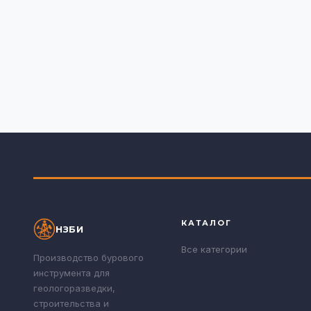
КАТАЛОГ
НЗБИ
Все категории
Производство бурового
инструмента для
геологоразведки,
строительства и