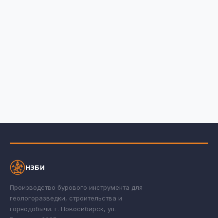
НЗБИ
Производство бурового инструмента для
геологоразведки, строительства и
горнодобычи. г. Новосибирск, ул.