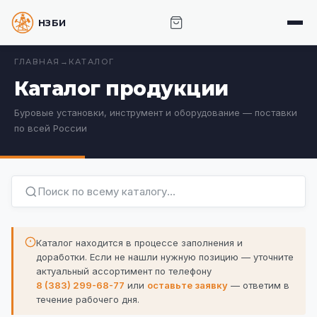
НЗБИ · НОВОСИБИРСКИЙ ЗАВОД БУРОВОГО
ИНСТРУМЕНТА
ГЛАВНАЯ
→
КАТАЛОГ
Каталог продукции
Буровые установки, инструмент и оборудование — поставки
по всей России
Каталог находится в процессе заполнения и
доработки. Если не нашли нужную позицию —
уточните
актуальный ассортимент по телефону
8 (383) 299-68-77
или
оставьте заявку
— ответим в
течение рабочего дня.