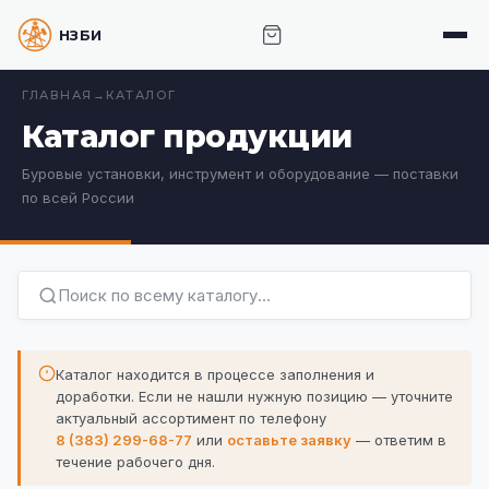
НЗБИ · НОВОСИБИРСКИЙ ЗАВОД БУРОВОГО
ИНСТРУМЕНТА
ГЛАВНАЯ
→
КАТАЛОГ
Каталог продукции
Буровые установки, инструмент и оборудование — поставки
по всей России
Каталог находится в процессе заполнения и
доработки. Если не нашли нужную позицию —
уточните
актуальный ассортимент по телефону
8 (383) 299-68-77
или
оставьте заявку
— ответим в
течение рабочего дня.