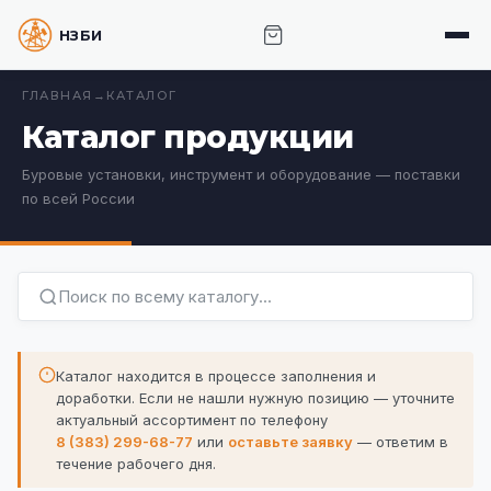
НЗБИ · НОВОСИБИРСКИЙ ЗАВОД БУРОВОГО
ИНСТРУМЕНТА
ГЛАВНАЯ
→
КАТАЛОГ
Каталог продукции
Буровые установки, инструмент и оборудование — поставки
по всей России
Каталог находится в процессе заполнения и
доработки. Если не нашли нужную позицию —
уточните
актуальный ассортимент по телефону
8 (383) 299-68-77
или
оставьте заявку
— ответим в
течение рабочего дня.