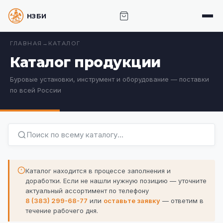
НЗБИ · НОВОСИБИРСКИЙ ЗАВОД БУРОВОГО
ИНСТРУМЕНТА
ГЛАВНАЯ
→
КАТАЛОГ
Каталог продукции
Буровые установки, инструмент и оборудование — поставки
по всей России
Каталог находится в процессе заполнения и
доработки. Если не нашли нужную позицию —
уточните
актуальный ассортимент по телефону
8 (383) 299-68-77
или
оставьте заявку
— ответим в
течение рабочего дня.