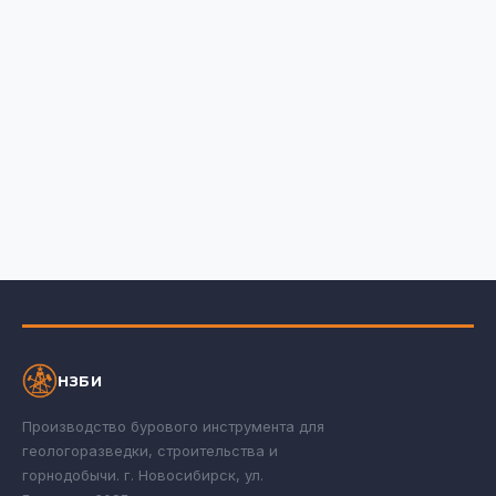
НЗБИ
Производство бурового инструмента для
геологоразведки, строительства и
горнодобычи. г. Новосибирск, ул.