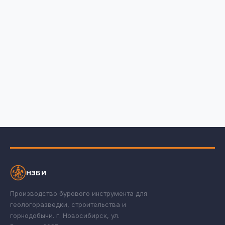
НЗБИ
Производство бурового инструмента для
геологоразведки, строительства и
горнодобычи. г. Новосибирск, ул.