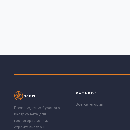
КАТАЛОГ
НЗБИ
Все категории
Производство бурового
инструмента для
геологоразведки,
строительства и