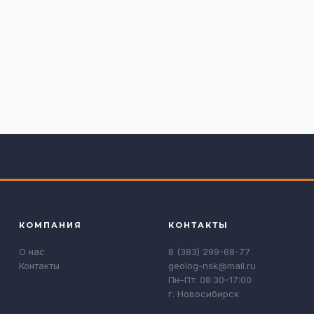
КОМПАНИЯ
КОНТАКТЫ
О нас
8 (383) 299-68-77
Контакты
geolog-nsk@mail.ru
Пн–Пт: 08:30–17:00
г. Новосибирск