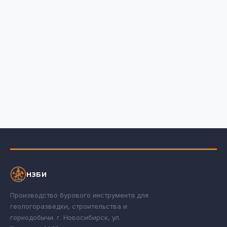
НЗБИ
Производство бурового инструмента для
геологоразведки, строительства и
горнодобычи. г. Новосибирск, ул.