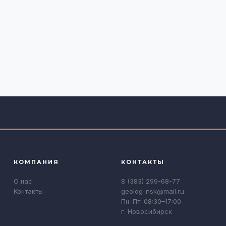
КОМПАНИЯ
КОНТАКТЫ
О нас
8 (383) 299-68-77
Контакты
geolog-nsk@mail.ru
Пн–Пт: 08:30–17:00
г. Новосибирск