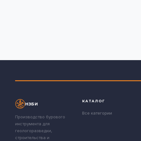
КАТАЛОГ
НЗБИ
Все категории
Производство бурового
инструмента для
геологоразведки,
строительства и